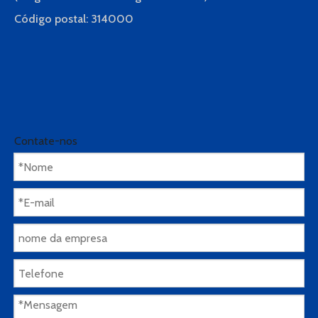
Código postal: 314000
Introdução às roupas de ioga
As roupas de ioga são as mais importantes para MM que
praticam ioga.Não são necessariamente roupas Zen em
roupas de monge e túnicas taoístas.Eles se concentram na
Contate-nos
espiritualidade e percebem o interesse Zen do conforto e
da sensibilidade.Portanto, na hora de comprar um casaco,
desde que você preste mais atenção em alguns pequenos
detalhes, ele não só vai de acordo com a ideia Zen, mas
também agrega pontos ao seu temperamento de
beleza.Como todos sabemos, o yoga tem grandes efeitos
na saúde e na perda de peso, o que tem atraído cada vez
mais chineses a juntarem-se a esta categoria.