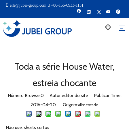

elle@jubei-group.com

+86-
156-6933-1131
Toda a série House Water,
estreia chocante
Número Browse:
0
Autor:editor do site Publicar Time:
2016-04-20 Origem:
alimentado
Não use: shorts curtos