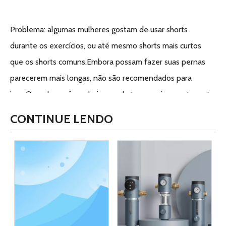
Problema: algumas mulheres gostam de usar shorts
durante os exercícios, ou até mesmo shorts mais curtos
que os shorts comuns.Embora possam fazer suas pernas
parecerem mais longas, não são recomendados para
ioga.Quando você se abaixa ou chuta, o equipamento certo
fará com que você se sinta confiante, em vez de se
CONTINUE LENDO
preocupar se alguém verá você ir embora.Além disso,
shorts muito curtos se acumulam durante o exercício, então
muitas vezes você precisa se distrair e esticá-los.
Sugestão: corte calças que caibam.Não só porque não
importa como você se exercita, mas também os materiais
dos primeiros sintomas da epilepsia nas pernas podem