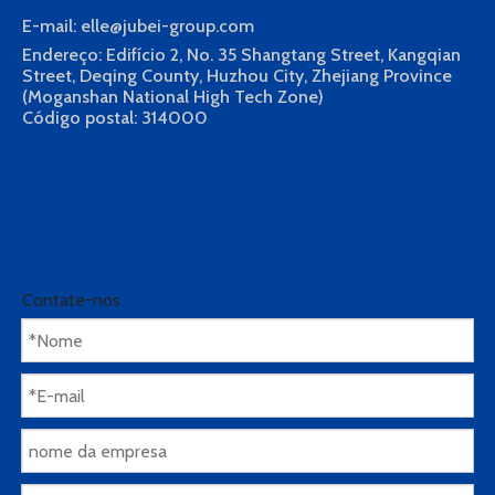
E-mail: elle@jubei-group.com
Endereço: Edifício 2, No. 35 Shangtang Street, Kangqian
Street, Deqing County, Huzhou City, Zhejiang Province
(Moganshan National High Tech Zone)
Código postal: 314000
em um:
sob um:
Contate-nos
Parceiro de máquina de lavar roupa Nano Bubble
parceiro de máquina de lavar
Parceiro de máquina de lavar bolha