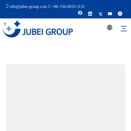

elle@jubei-group.com

+86-
156-6933-1131